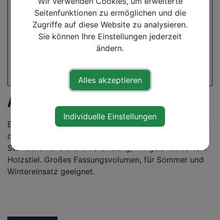
Wir verwenden Cookies, um erweiterte
Seitenfunktionen zu ermöglichen und die
Zugriffe auf diese Website zu analysieren.
Sie können Ihre Einstellungen jederzeit
ändern.
Alles akzeptieren
Alu-Schaufel "Six-Pack 1"
Individuelle Einstellungen
Blatt: Hartaluminium, noch mehr Stabilität durch durch
das eingeformte Sixpack. Besonders robust durch
Stahldülle für sichere Verbindung, mit gelb lackiertem
Holzstiel. Großes Fassungsvolumen, für Sommer und
Wintereinsatz geeignet.