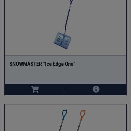
SNOWMASTER "Ice Edge One"