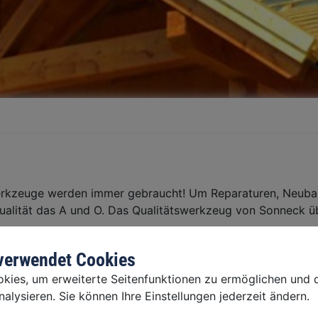
rkzeuge werden immer gebraucht! Um Reparaturen, Neubau
ualität das A und O. Das Qualitätswerkzeug von Sonneck 
, Brechstange, Maurerpfanne und vieles mehr – mit Sonneck
 verwendet Cookies
ies, um erweiterte Seitenfunktionen zu ermöglichen und d
alysieren. Sie können Ihre Einstellungen jederzeit ändern.