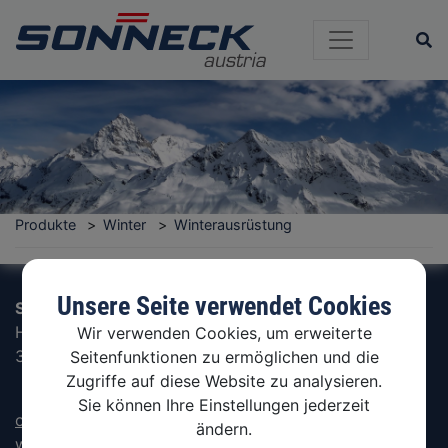
Si
Produkte
Winter
Winterausrüstung
Unsere Seite verwendet Cookies
Sonneck Ges.m.b.H.
Hammerschmiedstraße 4
Wir verwenden Cookies, um erweiterte
3341 Ybbsitz, Austria
Seitenfunktionen zu ermöglichen und die
Zugriffe auf diese Website zu analysieren.
Sie können Ihre Einstellungen jederzeit
office@sonneck.com
ändern.
www.sonneck.com