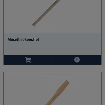
Möselhackenstiel