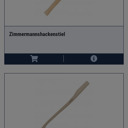
Zimmermannshackenstiel