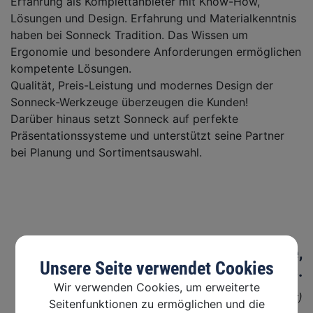
Erfahrung als Komplettanbieter mit Know-How,
Lösungen und Design. Erfahrung und Materialkenntnis
haben bei Sonneck Tradition. Das Wissen um
Ergonomie und besondere Anforderungen ermöglichen
kompetente Lösungen.
Qualität, Preis-Leistung und modernes Design der
Sonneck-Werkzeuge überzeugen die Kunden!
Darüber hinaus setzt Sonneck auf perfekte
Präsentationssysteme und unterstützt seine Partner
bei Planung und Sortimentsauswahl.
Tradition ist nicht das Bewahren der Asche,
Unsere Seite verwendet Cookies
sondern das Weitergeben des Feuers.
Wir verwenden Cookies, um erweiterte
(Gustav Mahler)
Seitenfunktionen zu ermöglichen und die