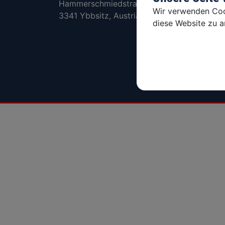
Hammerschmiedstraße 4
www.
Wir verwenden Cook
3341 Ybbsitz, Austria
Fax: 
diese Website zu an