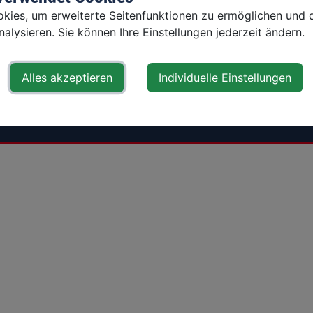
sonneck.com
ies, um erweiterte Seitenfunktionen zu ermöglichen und d
Datenschutz
+43 7443 86 329 88
alysieren. Sie können Ihre Einstellungen jederzeit ändern.
AGB
Impressum
Alles akzeptieren
Individuelle Einstellungen