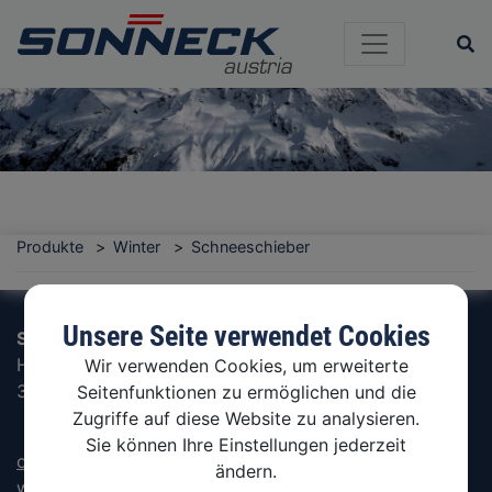
Si
Produkte
Winter
Schneeschieber
Unsere Seite verwendet Cookies
Sonneck Ges.m.b.H.
Hammerschmiedstraße 4
Wir verwenden Cookies, um erweiterte
3341 Ybbsitz, Austria
Seitenfunktionen zu ermöglichen und die
Zugriffe auf diese Website zu analysieren.
Sie können Ihre Einstellungen jederzeit
office@sonneck.com
ändern.
www.sonneck.com