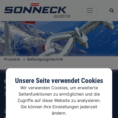
Si
Produkte
Befestigungstechnik
Unsere Seite verwendet Cookies
Sonneck Ges.m.b.H.
Hammerschmiedstraße 4
Wir verwenden Cookies, um erweiterte
3341 Ybbsitz, Austria
Seitenfunktionen zu ermöglichen und die
Zugriffe auf diese Website zu analysieren.
Sie können Ihre Einstellungen jederzeit
office@sonneck.com
ändern.
www.sonneck.com