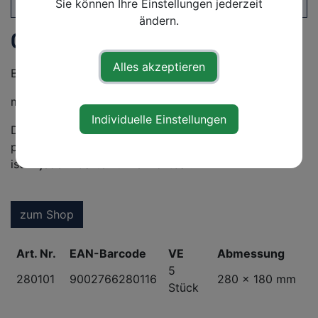
Sie können Ihre Einstellungen jederzeit
ändern.
Gartenspaten
Alles akzeptieren
Blatt: 280 x 180 mm,
mit Stiel aus bester Buche 850mm.
Individuelle Einstellungen
Dieser handliche Gartenspaten mit starkem
pulverbeschichteten Stahlblatt mit Auftritt und T-Stiel
ist in jedem Garten unverzichtbar.
zum Shop
Art. Nr.
EAN-Barcode
VE
Abmessung
5
280101
9002766280116
280 x 180 mm
Stück