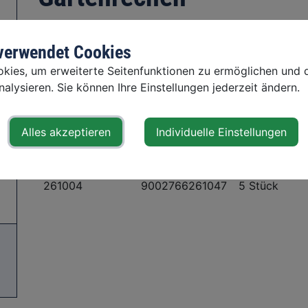
robust, geschmiedet und gehärtet, Holzstiel 1400 
 verwendet Cookies
ies, um erweiterte Seitenfunktionen zu ermöglichen und d
zum Shop
alysieren. Sie können Ihre Einstellungen jederzeit ändern.
Art. Nr.
EAN-Barcode
VE
Alles akzeptieren
Individuelle Einstellungen
261103
9002766261139
5 Stück
261104
9002766261146
5 Stück
261003
9002766261030
5 Stück
261004
9002766261047
5 Stück