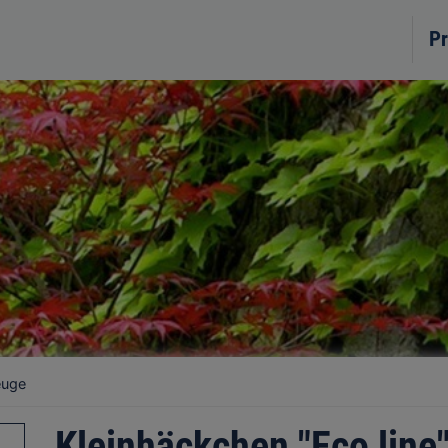
Pr
euge
Kleinhäckchen "Eco line