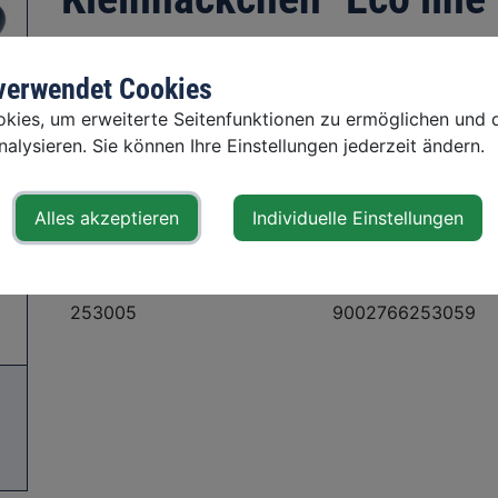
robuste Metallausführung mit Holzgriff.
 verwendet Cookies
Liegt gut in der Hand - für schnelles, sauberes und 
ies, um erweiterte Seitenfunktionen zu ermöglichen und d
alysieren. Sie können Ihre Einstellungen jederzeit ändern.
Alles akzeptieren
Individuelle Einstellungen
zum Shop
Art. Nr.
EAN-Barcode
253005
9002766253059