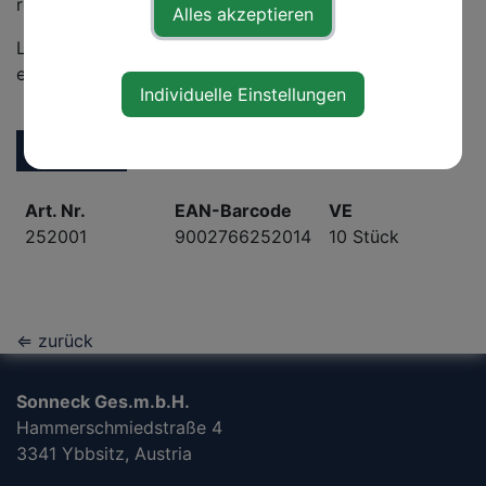
robuste Ganzmetallausführung.
Alles akzeptieren
Liegt gut in der Hand - für schnelles, sauberes und
einfaches Arbeiten!
Individuelle Einstellungen
zum Shop
Art. Nr.
EAN-Barcode
VE
252001
9002766252014
10 Stück
⇐ zurück
Sonneck Ges.m.b.H.
Hammerschmiedstraße 4
3341 Ybbsitz, Austria