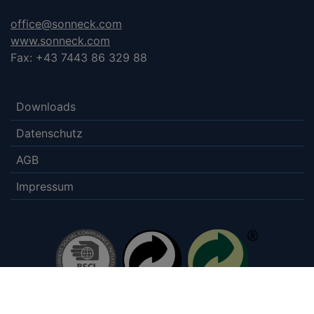
office@sonneck.com
www.sonneck.com
Fax: +43 7443 86 329 88
Downloads
Datenschutz
AGB
Impressum